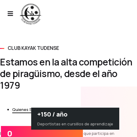
CLUB KAYAK TUDENSE
Estamos en la alta competición
de piragüismo, desde el año
1979
Quienes Somos
Visión
Historia
+150 / año
Deportistas en cursillos de aprendizaje
0
El
Kayak Tudense
es un club de piragüismo que participa en