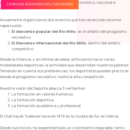
competiciones de piragüismo de ámbito autonómico, nacional e
Licencias autonómicas y nacionales
internacional.
Anualmente organizamos dos eventos que han alcanzado enorme
repercusión:
El descenso popular del Río Miño
, en el ámbito del piragüismo
recreativo
El Descenso Internacional del Río Miño
, dentro del ámbito
competitivo
Desde la infancia, y sin límites de edad, enfocamos hacia varias
modalidades deportivas, la actividad que desarrollan nuestros palistas.
Teniendo en cuenta sus preferencias, los deportistas pueden practicar
desde el piragüismo recreativo, hasta la alta competición.
Nuestra visión del Deporte abarca 3 vertientes:
La formación en valores humanos
La formación deportiva
La formación académica y profesional
El Club Kayak Tudense nace en 1979 en la ciudad de Tui, en Galicia.
Desde sus inicios, ha experimentado un crecimiento imparable, tanto